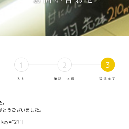
3
1
2
確認・送信
送信完了
入力
た。
がとうございました。
 key=”21″]