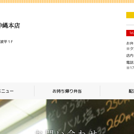
沖縄本店
Tel
北波平１F
お弁
※夕
店内
電話
※1
メニュー
お持ち帰り弁当
配
お問い合わせ